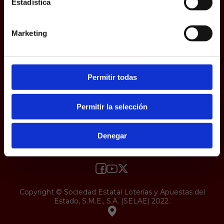
Estadística
responsabilidad y veracidad.
Protección de datos
Uso web
Accesibilidad
Marketing
Permitir todas
Permitir la selección
Denegar
Copyright © Sociedad Estatal Loterías y Apuestas del
Estado, S.M.E., S.A. (SELAE) 2022.