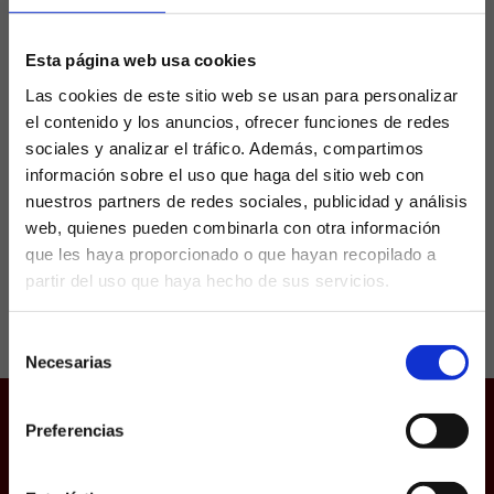
portería del Atlético
Esta página web usa cookies
Juan Musso aterrizó sin hacer mucho ruido en
Las cookies de este sitio web se usan para personalizar
la portería del Atlético de Madrid este mismo
el contenido y los anuncios, ofrecer funciones de redes
verano. Sorprendió su fichaje a préstamo
sociales y analizar el tráfico. Además, compartimos
procedente del Atalanta, que había invertido
fuerte hace...
información sobre el uso que haga del sitio web con
nuestros partners de redes sociales, publicidad y análisis
web, quienes pueden combinarla con otra información
que les haya proporcionado o que hayan recopilado a
partir del uso que haya hecho de sus servicios.
¿Eres mayor de edad?
Selección
SÍ, SOY MAYOR DE 18 AÑOS
Necesarias
de
consentimiento
NO SOY MAYOR DE 18 AÑOS
Preferencias
Juego responsable
Laquiniela.es es un sitio cuyo contenido está dirigido, única y
exclusivamente a mayores de edad. Para asegurar que a este
Aviso Legal
sitio web solo accedan usuarios mayores de edad, se
incorpora un filtro de edad al que se debe responder con
Política de Cookies