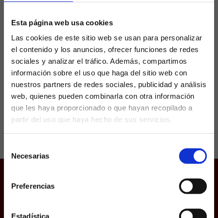
las bandas al Sevilla
Esta página web usa cookies
Las cookies de este sitio web se usan para personalizar
Chidera Ejuke fue una de las bajas que sumó
el contenido y los anuncios, ofrecer funciones de redes
el Sevilla después de su derrota ante el FC
Barcelona en Montjuic. El extremo nigeriano
sociales y analizar el tráfico. Además, compartimos
notó un pinchazo en la parte...
información sobre el uso que haga del sitio web con
nuestros partners de redes sociales, publicidad y análisis
web, quienes pueden combinarla con otra información
que les haya proporcionado o que hayan recopilado a
partir del uso que haya hecho de sus servicios.
¿Eres mayor de edad?
Selección
SÍ, SOY MAYOR DE 18 AÑOS
Necesarias
de
consentimiento
NO SOY MAYOR DE 18 AÑOS
Preferencias
Juego responsable
Laquiniela.es es un sitio cuyo contenido está dirigido, única y
Aviso Legal
exclusivamente a mayores de edad. Para asegurar que a este
sitio web solo accedan usuarios mayores de edad, se
Política de Cookies
incorpora un filtro de edad al que se debe responder con
Estadística