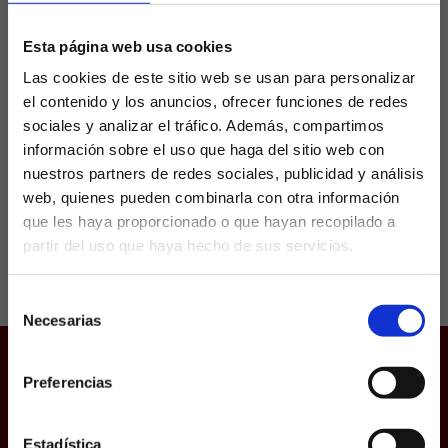
planeta fútbol
Esta página web usa cookies
Las cookies de este sitio web se usan para personalizar
Hubo un tiempo en que España exportaba,
el contenido y los anuncios, ofrecer funciones de redes
por encima de todo, talento sobre el césped.
Magos del balón que asombraban a Europa
sociales y analizar el tráfico. Además, compartimos
con las botas puestas. Hoy, la gran revolución...
información sobre el uso que haga del sitio web con
nuestros partners de redes sociales, publicidad y análisis
web, quienes pueden combinarla con otra información
que les haya proporcionado o que hayan recopilado a
partir del uso que haya hecho de sus servicios.
¿Eres mayor de edad?
Selección
SÍ, SOY MAYOR DE 18 AÑOS
Necesarias
de
consentimiento
NO SOY MAYOR DE 18 AÑOS
Preferencias
Juego responsable
Laquiniela.es es un sitio cuyo contenido está dirigido, única y
Aviso Legal
exclusivamente a mayores de edad. Para asegurar que a este
sitio web solo accedan usuarios mayores de edad, se
Política de Cookies
incorpora un filtro de edad al que se debe responder con
Estadística