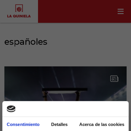
españoles
El año en que los banquillos
Consentimiento
Detalles
Acerca de las cookies
españoles conquistaron el