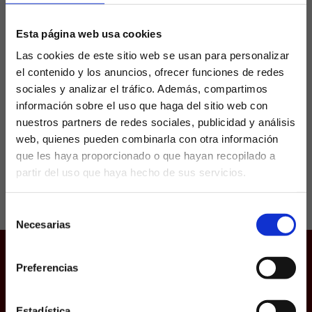
sin ganar
Esta página web usa cookies
Las cookies de este sitio web se usan para personalizar
El Elche CF llega a la primera jornada de LaLiga
el contenido y los anuncios, ofrecer funciones de redes
2025-26 con un peso histórico que pesa sobre
sus hombros: lleva 52 años sin ganar en su
sociales y analizar el tráfico. Además, compartimos
debut en Primera División y acumula un...
información sobre el uso que haga del sitio web con
nuestros partners de redes sociales, publicidad y análisis
web, quienes pueden combinarla con otra información
que les haya proporcionado o que hayan recopilado a
partir del uso que haya hecho de sus servicios.
¿Eres mayor de edad?
Selección
SÍ, SOY MAYOR DE 18 AÑOS
Necesarias
de
consentimiento
NO SOY MAYOR DE 18 AÑOS
Preferencias
Juego responsable
Laquiniela.es es un sitio cuyo contenido está dirigido, única y
Aviso Legal
exclusivamente a mayores de edad. Para asegurar que a este
sitio web solo accedan usuarios mayores de edad, se
Política de Cookies
incorpora un filtro de edad al que se debe responder con
Estadística