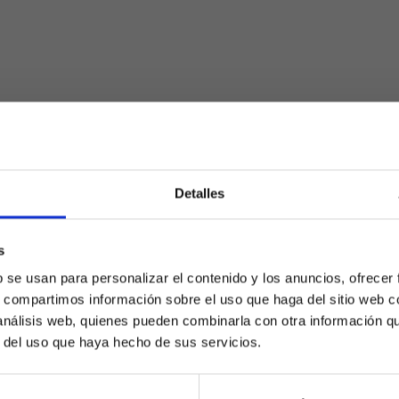
Detalles
s
¿Eres mayor de edad?
b se usan para personalizar el contenido y los anuncios, ofrecer
s, compartimos información sobre el uso que haga del sitio web 
SÍ, SOY MAYOR DE 18 AÑOS
 análisis web, quienes pueden combinarla con otra información q
r del uso que haya hecho de sus servicios.
NO SOY MAYOR DE 18 AÑOS