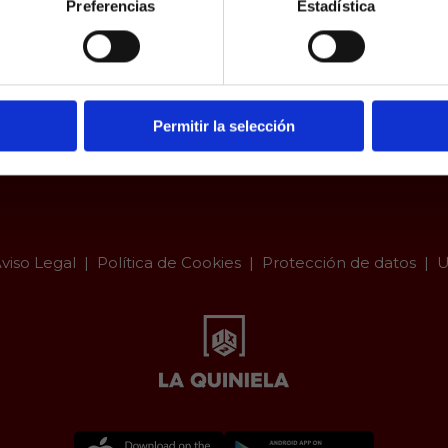
Preferencias
Estadística
a.es es un sitio cuyo contenido está dirigido, única y exclus
dad. Para asegurar que a este sitio web solo accedan usu
ad, se incorpora un filtro de edad al que se debe respond
responsabilidad y veracidad.
Permitir la selección
viso Legal
Política de Cookies
Protección de datos
U