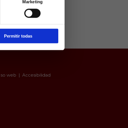
Marketing
ivamente a
arios mayores
er con
Permitir todas
so web
Accesibilidad