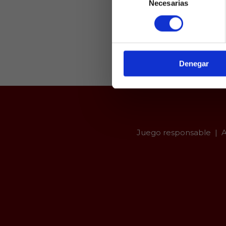
Necesarias
de
Laquiniel
consentimiento
mayores de e
de ed
Denegar
Juego responsable
A