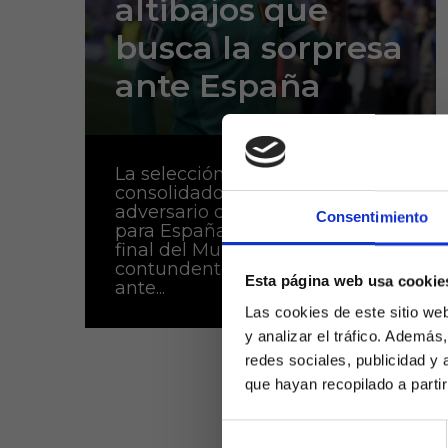
altibajos que
busca la sorpresa
ante España
La selección de Bélgica se ha
consolidado como un
adversario de máximo peligro
Consentimiento
para España en los cuartos de
final del Mundial 2026. Tras una
contundente victoria por 1-4
Esta página web usa cookie
ante...
Las cookies de este sitio we
y analizar el tráfico. Ademá
redes sociales, publicidad y
que hayan recopilado a parti
Selección