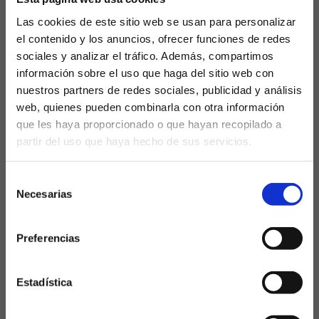
Las cookies de este sitio web se usan para personalizar
El Mundial 2026 ya tiene corazón, y late con
nombre propio: Trionda. Presentado por
el contenido y los anuncios, ofrecer funciones de redes
Adidas como la pieza central de la cita
sociales y analizar el tráfico. Además, compartimos
norteamericana, este balón no es solo un
información sobre el uso que haga del sitio web con
objeto...
nuestros partners de redes sociales, publicidad y análisis
web, quienes pueden combinarla con otra información
que les haya proporcionado o que hayan recopilado a
partir del uso que haya hecho de sus servicios.
¿Eres mayor de edad?
Selección
SÍ, SOY MAYOR DE 18 AÑOS
Necesarias
de
consentimiento
NO SOY MAYOR DE 18 AÑOS
Preferencias
Laquiniela.es es un sitio cuyo contenido está dirigido, única y
exclusivamente a mayores de edad. Para asegurar que a este
sitio web solo accedan usuarios mayores de edad, se
Oyarzabal y una increíble
incorpora un filtro de edad al que se debe responder con
Estadística
responsabilidad y veracidad.
racha anotadora con España