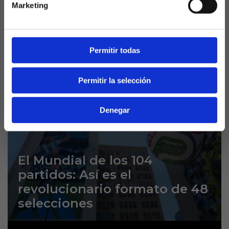
Marketing
En un deporte que vive de los focos y la
velocidad, a veces el protagonista inesperado
es aquel que, sin hacer ruido, se convierte en
una constante matemática. Mikel Oyarzabal...
Permitir todas
Permitir la selección
Denegar
El Mundial de los 104
partidos: Así es el
revolucionario formato de 48
selecciones