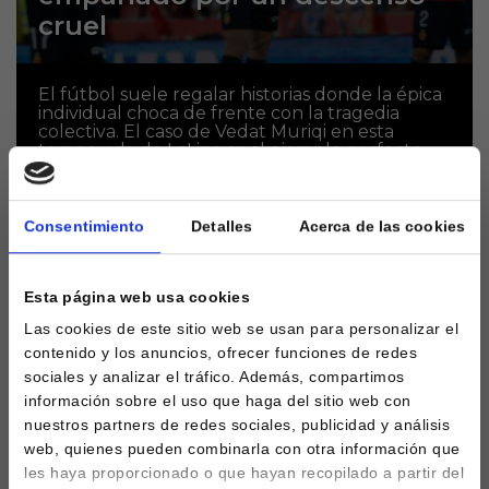
cruel
El fútbol suele regalar historias donde la épica
individual choca de frente con la tragedia
colectiva. El caso de Vedat Muriqi en esta
temporada de LaLiga es el ejemplo perfecto....
Consentimiento
Detalles
Acerca de las cookies
Esta página web usa cookies
Las cookies de este sitio web se usan para personalizar el
contenido y los anuncios, ofrecer funciones de redes
sociales y analizar el tráfico. Además, compartimos
información sobre el uso que haga del sitio web con
nuestros partners de redes sociales, publicidad y análisis
web, quienes pueden combinarla con otra información que
Muriqi amenaza el trofeo
les haya proporcionado o que hayan recopilado a partir del