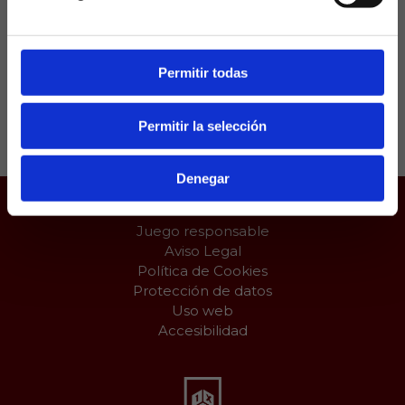
0-1 con gol de Bellingham en los últimos minutos
del duelo.
Permitir todas
Compartir:
Permitir la selección
Denegar
Juego responsable
Aviso Legal
Política de Cookies
Protección de datos
Uso web
Accesibilidad