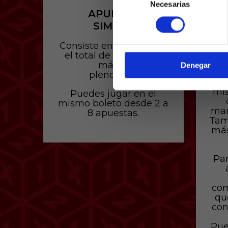
Necesarias
de
Laquiniel
APUESTA
AP
consentimiento
mayores de e
SIMPLE
de ed
En 
Consiste en pronosticar
resu
el total de 14 partidos
a
más el
Denegar
p
pleno al 15.
mis
Puedes jugar en el
mismo boleto desde 2 a
mar
8 apuestas.
Tam
más
Par
com
qu
con
Pue