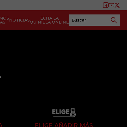
AMOS
ECHA LA
NOTICIAS
TAS
QUINIELA ONLINE
A
A
ELIGE AÑADIR MÁS