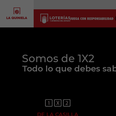
Somos de 1X2
Todo lo que debes sa
DE LA CASILLA