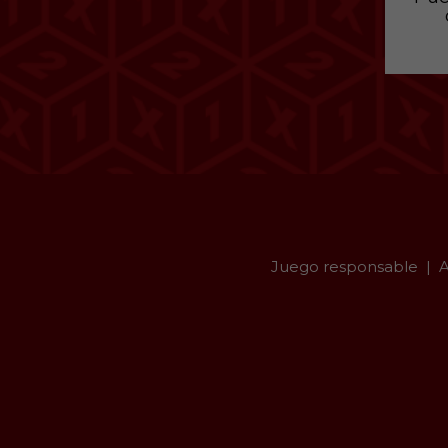
Juego responsable
A