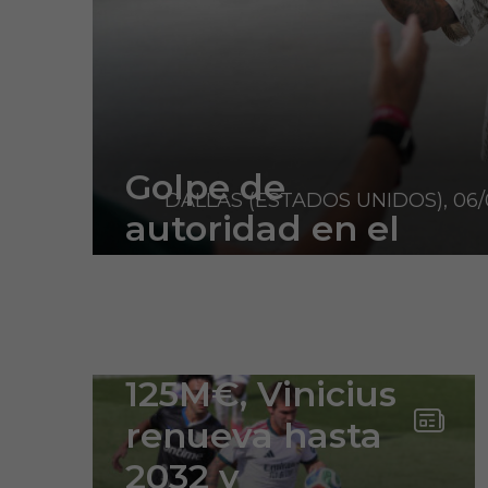
Golpe de
DALLAS (ESTADOS UNIDOS), 06/
autoridad en el
Bernabéu:
Fichaje récord de
Diomande por
125M€, Vinicius
renueva hasta
2032 y