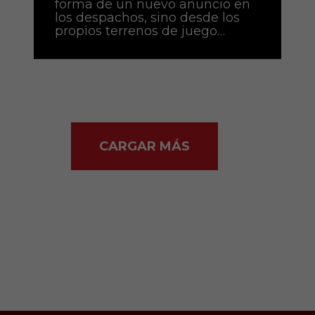
forma de un nuevo anuncio en
los despachos, sino desde los
propios terrenos de juego…
CARGAR MÁS