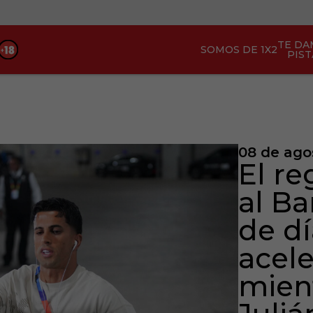
TE DA
SOMOS DE 1X2
PIST
08 de ago
El r
al Ba
de dí
acele
mien