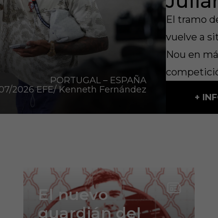
Juliá
El tramo d
vuelve a si
Nou en máx
competició
PORTUGAL – ESPAÑA
07/2026 EFE/ Kenneth Fernández
+ IN
El nuevo
guardián del