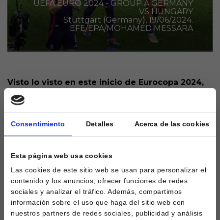
UEFA EURO 2024 - GROUP A GERMANY
VS HUNGARY
Stuttgart (Germany), 19/06/2024.
EFE/EPA/MOHAMED MESSARA
Visto lo visto en este inicio de Eurocopa 2024,
está claro que una de las grandes favoritas para
hacerse con el título es la anfitriona, Alemania.
El conjunto germano cuenta con victorias sus
Consentimiento
Detalles
Acerca de las cookies
dos primeros partidos y es que ya tiene
asegurado su pase a la siguiente ronda.
Esta página web usa cookies
Después de la goleada ante Escocia en la primera
Las cookies de este sitio web se usan para personalizar el
jornada, este pasado miércoles doblegaron a
contenido y los anuncios, ofrecer funciones de redes
Hungría. Musiala volvió a ser de los mejores, autor
sociales y analizar el tráfico. Además, compartimos
del primer gol, con Kroos y Gündogan, que también
información sobre el uso que haga del sitio web con
marcó, en la creación del juego.
nuestros partners de redes sociales, publicidad y análisis