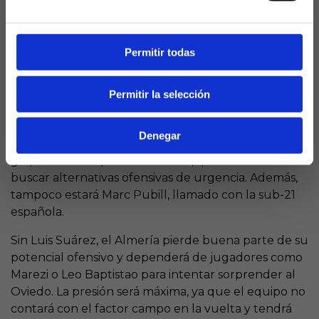
contra
El Almería afronta la eliminatoria con una baja que
Permitir todas
puede ser decisiva:
Luis Suárez
, máximo goleador
de la categoría con 31 goles (27 en liga y 4 en Copa),
no podrá disputar el playoff tras ser convocado por
Permitir la selección
la selección de Colombia
2
. La ausencia del
delantero, que ha sido el jugador más diferencial
Denegar
del equipo y de la Segunda División, supone un
golpe durísimo para los de Rubi, que deberán
buscar alternativas ofensivas de urgencia. Además,
tampoco estará Marc Pubill, llamado con la sub-21
española.
Sin Luis Suárez, el Almería pierde buena parte de su
potencial ofensivo y dependerá de jugadores como
Marezi o Leo Baptistao para intentar sorprender al
Oviedo. La presión será máxima, ya que el equipo no
contará con el factor campo en la vuelta y tendrá