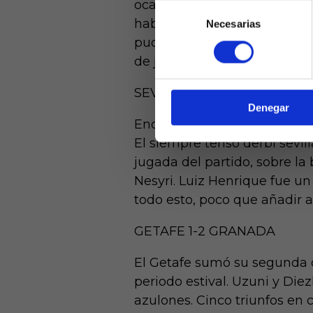
ocasiones. Duelo sin goles 
Selección
haberse llevado el triunfo 
Necesarias
de
Laquiniel
pudo marcar en la última jug
consentimiento
mayores de e
de ed
de juego.
SEVILLA 1-0 REAL BETIS
Denegar
Encuentro tosco y sin apenas
El siempre tenso derbi sevil
jugada del partido, sobre la
Nesyri. Luiz Henrique fue u
todo esto, poco que añadir a 
GETAFE 1-2 GRANADA
El Getafe sumó su segunda d
periodo estival. Uzuni y Die
azulones. Cinco triunfos en 