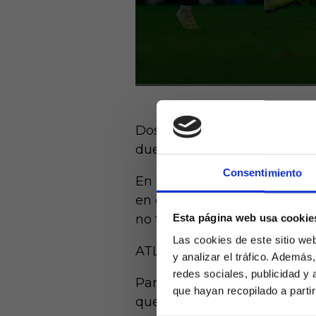
Dos amistosos destacaron en 
duelos sumamente atractivos 
Consentimiento
En ambos casos se vio que se
en gran parte del tiempo, s
no tienen clara su apuesta fi
Esta página web usa cookie
Las cookies de este sitio we
ATLÉTICO 0-0 REAL SOCIE
y analizar el tráfico. Ademá
redes sociales, publicidad y
Partido atascado entre dos e
que hayan recopilado a parti
que tanto Imanol como el Ch