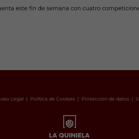
enta este fin de semana con cuatro competicione
viso Legal
Política de Cookies
Protección de datos
U