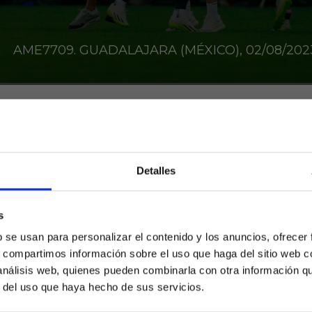
AME7709. GUADALAJARA (MÉXICO), 02/08/2023
el día de ayer y es que previo al arranque de LaL
sobre el papel a modo preparatorio: Atlético-Real
Detalles
 trataba de duelos veraniegos, y es que faltó inte
e rozó el aburrimiento. Los cuatro equipos están 
nal.
s
¿Eres mayor de edad?
b se usan para personalizar el contenido y los anuncios, ofrecer
DAD
s, compartimos información sobre el uso que haga del sitio web 
SÍ, SOY MAYOR DE 18 AÑOS
 análisis web, quienes pueden combinarla con otra información q
quipos que terminaron el curso ofreciendo el mejo
r del uso que haya hecho de sus servicios.
olo estuvieron más pendientes de bloquear el jue