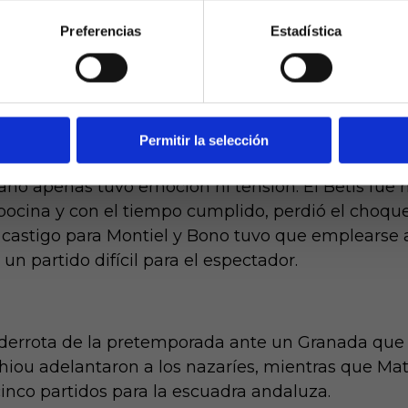
NO SOY MAYOR DE 18 AÑOS
en el que destacaron Lemar y Riquelme para los ro
de no haber fallado Memphis un penalti lanzado a 
Preferencias
Estadística
a.es es un sitio cuyo contenido está dirigido, única y exclus
ada pero Marrero lo evitó. Empate más que justo vi
dad. Para asegurar que a este sitio web solo accedan usu
ad, se incorpora un filtro de edad al que se debe respond
responsabilidad y veracidad.
Permitir la selección
 oportunidades de gol, que incluso obligó al públi
lano apenas tuvo emoción ni tensión. El Betis fue 
 bocina y con el tiempo cumplido, perdió el choqu
n castigo para Montiel y Bono tuvo que emplearse 
un partido difícil para el espectador.
errota de la pretemporada ante un Granada que f
zhiou adelantaron a los nazaríes, mientras que Mat
cinco partidos para la escuadra andaluza.