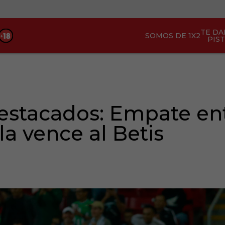
TE D
SOMOS DE 1X2
PIS
stacados: Empate entr
lla vence al Betis