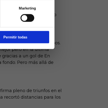
jiblancos, que pudieron
lo Panenka. Lino también
Marketing
ivamente a
sto lo visto en el terreno
arios mayores
er con
Permitir todas
co a pitar a los dos equipos.
mejor pero en la última
e gracias a un gol de En
a fondo. Pero más allá de
irma pleno de triunfos en el
a recortó distancias para los