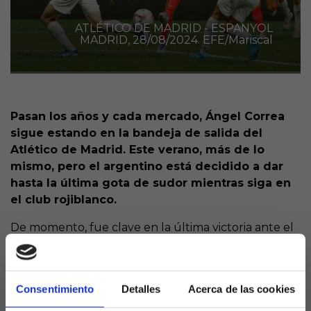
ATLÉTICO DE MADRID - ESPANYOL
MADRID, 28/08/2024. EFE/Mariscal
Pasan los años y cada mercado, Ángel Correa
sigue estando en la bandeja de salida del
Atlético de Madrid. Este verano, más de lo
mismo, pero el argentino está decidido a dar
hasta la última gota de sudor mientras siga en
el club rojiblanco.
De momento, fue clave en la última victoria ante el
Athletic consiguiendo el gol para los del Cholo, y eso
que este año aún suma más competencia con
Sorloth y Julián Álvarez.
Consentimiento
Detalles
Acerca de las cookies
Décima temporada de rojiblanco para el rosarino,