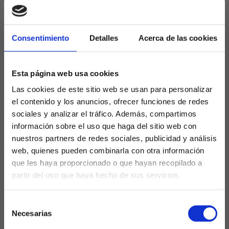
María del Nido Carrasco, ha dado luz verde a su
llegada, que será oficial en cuanto Cordón cierre su
desvinculación de Five Eleven Capital. Su contrato
Consentimiento
Detalles
Acerca de las cookies
será de larga duración, con ventanas de salida
similares a las que tuvo en el Betis, y se espera que
su experiencia sea clave para afrontar la “economía
Esta página web usa cookies
de guerra” que vive el club.
Las cookies de este sitio web se usan para personalizar
Relevo a Víctor Orta y
el contenido y los anuncios, ofrecer funciones de redes
revolución en la dirección
sociales y analizar el tráfico. Además, compartimos
información sobre el uso que haga del sitio web con
deportiva
nuestros partners de redes sociales, publicidad y análisis
web, quienes pueden combinarla con otra información
La llegada de Cordón supone el adiós definitivo de
que les haya proporcionado o que hayan recopilado a
Víctor Orta, cuya etapa ha estado marcada por
partir del uso que haya hecho de sus servicios.
errores en los fichajes, cambios constantes de
¿Eres mayor de edad?
entrenador y una gestión que ha llevado al club a
Selección
rozar el descenso y a perder competitividad en el
SÍ, SOY MAYOR DE 18 AÑOS
Necesarias
de
mercado. El nuevo director deportivo tendrá plenos
consentimiento