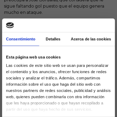
sigue faltando gol puesto que el equipo genera
mucho en ataque.
De sensaciones positivas a
resultados negativos
Consentimiento
Detalles
Acerca de las cookies
El buen comienzo hacía pensar en una temporada
con objetivos ambiciosos, pero los últimos
Esta página web usa cookies
encuentros han puesto en evidencia las dificultades
para mantener la regularidad y la solidez necesarias
Las cookies de este sitio web se usan para personalizar
para pelear en la parte alta de la tabla. La falta de
el contenido y los anuncios, ofrecer funciones de redes
efectividad de los de arriba y errores defensivos han
sociales y analizar el tráfico. Además, compartimos
pesado en este tramo, provocando un ajuste en las
información sobre el uso que haga del sitio web con
expectativas y el ánimo dentro del vestuario.
nuestros partners de redes sociales, publicidad y análisis
web, quienes pueden combinarla con otra información
Oportunidades para
que les haya proporcionado o que hayan recopilado a
reconducir la situación
partir del uso que haya hecho de sus servicios.
¿Eres mayor de edad?