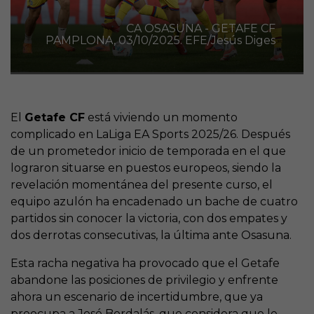
CA OSASUNA - GETAFE CF
PAMPLONA, 03/10/2025. EFE/Jesús Diges
El
Getafe CF
está viviendo un momento
complicado en LaLiga EA Sports 2025/26. Después
de un prometedor inicio de temporada en el que
lograron situarse en puestos europeos, siendo la
revelación momentánea del presente curso, el
equipo azulón ha encadenado un bache de cuatro
partidos sin conocer la victoria, con dos empates y
dos derrotas consecutivas, la última ante Osasuna.
Esta racha negativa ha provocado que el Getafe
abandone las posiciones de privilegio y enfrente
ahora un escenario de incertidumbre, que ya
preocupa a José Bordalás, que considera que le