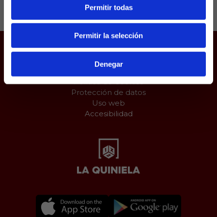
Permitir todas
Permitir la selección
Juego responsable
Denegar
Aviso Legal
Política de Cookies
Protección de datos
Uso web
Accesibilidad