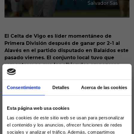
Salvador Sas
El Celta de Vigo es líder momentáneo de
Primera División después de ganar por 2-1 al
Alavés en el partido disputado en Balaídos este
pasado viernes. El conjunto local tuvo que
remontar y es que los albiazules empezaron
golpeando primero.
Kike García dio la campanada en el feudo vigués
Consentimiento
Detalles
Acerca de las cookies
cuando únicamente se habían disputado 15
minutos de partido. Los de García Plaza aguantaron
la primera mitad e incluso gozaron de
Esta página web usa cookies
oportunidades para abrir brecha en el marcador,
Las cookies de este sitio web se usan para personalizar
pero el Celta levantó la cabeza e igualó por medio
el contenido y los anuncios, ofrecer funciones de redes
de Swedberg en el 65.
sociales y analizar el tráfico. Además, compartimos