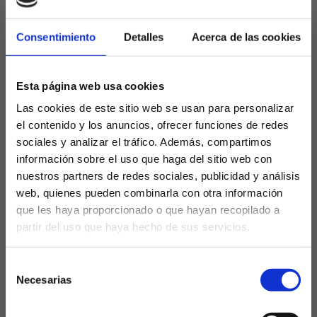
El propio
Unai Simón
, tras el partido, fue
contundente: “
No hicimos el juego que
Consentimiento
Detalles
Acerca de las cookies
queríamos
”. Sus palabras resumen el sentimiento
general en Bilbao, donde la afición empieza a
Esta página web usa cookies
mostrar impaciencia. Valverde, por su parte, ha
insistido en la necesidad de recuperar la verticalidad
Las cookies de este sitio web se usan para personalizar
y el ritmo que tanto caracterizó a su equipo.
el contenido y los anuncios, ofrecer funciones de redes
sociales y analizar el tráfico. Además, compartimos
Solo una victoria en los últimos cinco encuentros es
información sobre el uso que haga del sitio web con
un registro impropio del nivel que mostró el
nuestros partners de redes sociales, publicidad y análisis
Athletic cuando peleaba por los puestos de
web, quienes pueden combinarla con otra información
Champions. La falta de regularidad, los altibajos en
que les haya proporcionado o que hayan recopilado a
el rendimiento individual y la ausencia de un líder
partir del uso que haya hecho de sus servicios.
claro en ataque están lastrando las aspiraciones
¿Eres mayor de edad?
rojiblancas.
Selección
SÍ, SOY MAYOR DE 18 AÑOS
Necesarias
El derbi vasco: el examen
de
consentimiento
definitivo
NO SOY MAYOR DE 18 AÑOS