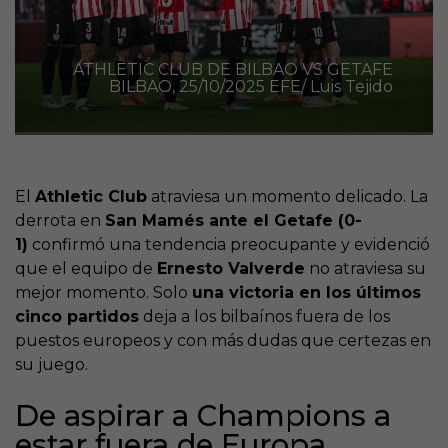
ATHLETIC CLUB DE BILBAO VS GETAFE
BILBAO, 25/10/2025 EFE/ Luis Tejido
El
Athletic Club
atraviesa un momento delicado. La
derrota en
San Mamés ante el Getafe (0-
1)
confirmó una tendencia preocupante y evidenció
que el equipo de
Ernesto Valverde
no atraviesa su
mejor momento. Solo
una victoria en los últimos
cinco partidos
deja a los bilbaínos fuera de los
puestos europeos y con más dudas que certezas en
su juego.
De aspirar a Champions a
estar fuera de Europa