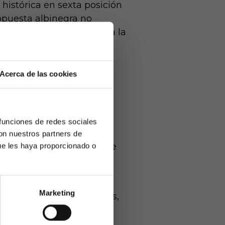
 histórica en sexta posición
ropuesta albinegra no
nsivo que ha enamorado a la
Acerca de las cookies
 estadio lleno hasta la
 funciones de redes sociales
 rivales.
con nuestros partners de
ue les haya proporcionado o
n menos mochila mental que
pueden desarbolar a
Marketing
 en tierras castellonenses,
ivamente a
arios mayores
).
er con