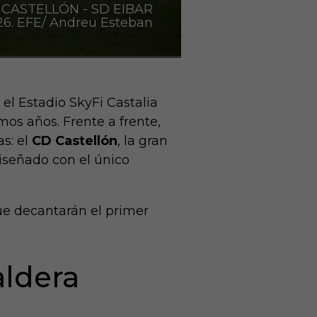
 CASTELLÓN - SD EIBAR
6. EFE/ Andreu Esteban
 el Estadio SkyFi Castalia
mos años. Frente a frente,
s: el
CD Castellón
, la gran
iseñado con el único
ue decantarán el primer
aldera