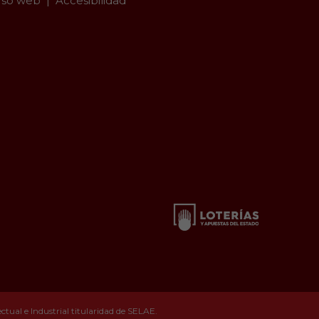
so web
Accesibilidad
tual e Industrial titularidad de SELAE.