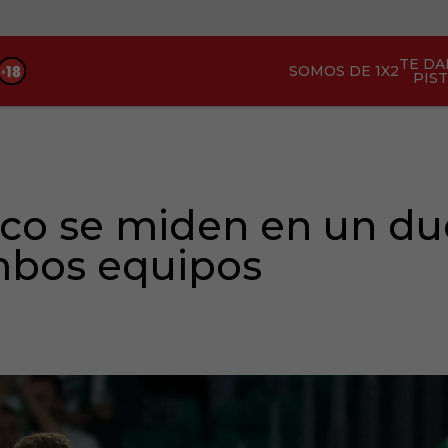
TE D
SOMOS DE 1X2
PIS
tico se miden en un du
mbos equipos