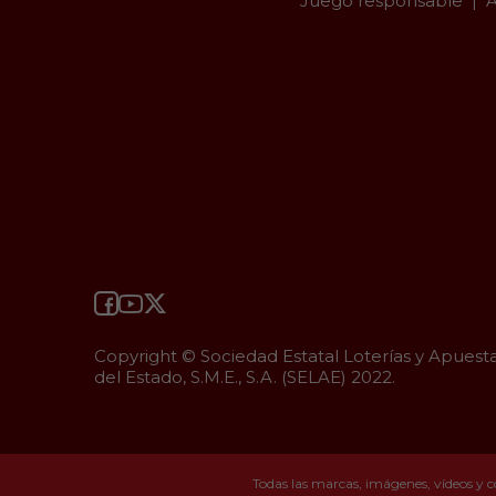
Juego responsable
A
Copyright © Sociedad Estatal Loterías y Apuest
del Estado, S.M.E., S.A. (SELAE) 2022.
Todas las marcas, imágenes, vídeos y c