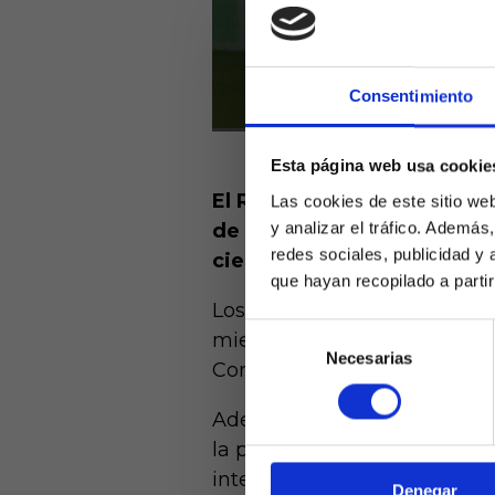
Consentimiento
Esta página web usa cookie
El Real Betis y el Atlétic
Las cookies de este sitio we
y analizar el tráfico. Ademá
de La Quiniela en LaLiga.
redes sociales, publicidad y
cierta irregularidad.
que hayan recopilado a parti
Los dos llegan de tropezar e
Selección
mientras que los de Pellegr
Necesarias
de
Conference League.
Laquiniel
consentimiento
mayores de e
de ed
Además, aunque los rojibla
la presente temporada en la
intentar dar alcance a Real 
Denegar