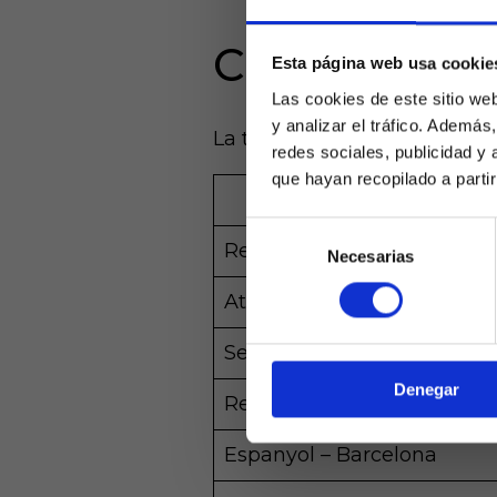
Clásicos y d
Esta página web usa cookie
Las cookies de este sitio we
y analizar el tráfico. Ademá
La temporada estará marcada 
redes sociales, publicidad y
que hayan recopilado a parti
Partido
Selección
Real Madrid – Barcelona
Necesarias
de
Laquiniel
consentimiento
mayores de e
Atlético – Real Madrid
de ed
Sevilla – Betis
Denegar
Real Sociedad – Athletic
Espanyol – Barcelona