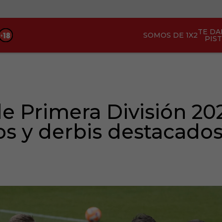
TE D
SOMOS DE 1X2
PIS
e Primera División 202
cos y derbis destacado