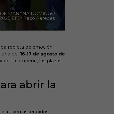
S DE MAÑANA DOMINGO
2025 EFE/ Paco Paredes
rada repleta de emoción
emana del
16-17 de agosto de
dirán el campeón, las plazas
ra abrir la
los recién ascendidos: