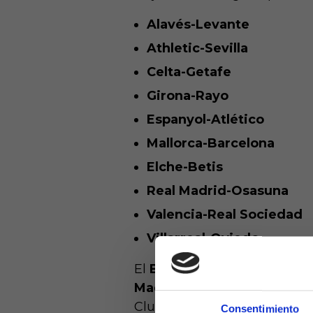
Alavés-Levante
Athletic-Sevilla
Celta-Getafe
Girona-Rayo
Espanyol-Atlético
Mallorca-Barcelona
Elche-Betis
Real Madrid-Osasuna
Valencia-Real Sociedad
Villarreal-Oviedo
El
Barcelona
, vigente campe
Madrid
recibirá a Osasuna, 
Clubes. El Espanyol-Atlético
Consentimiento