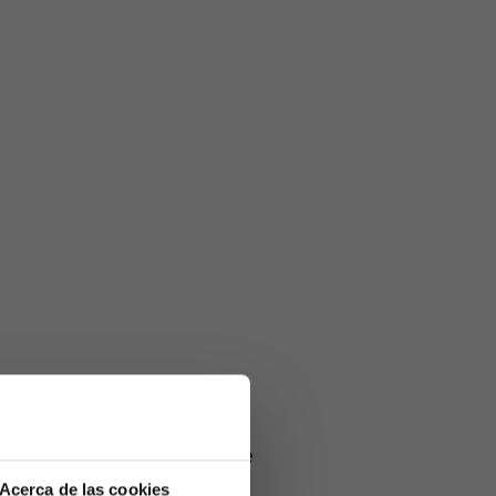
lorca, mientras que el
Real
os siguen en el Mundial de
rranque.
Acerca de las cookies