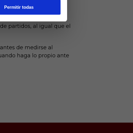
tulo de LaLiga.
Permitir todas
 dos partidos de sanción,
e partidos, al igual que el
 antes de medirse al
 cuando haga lo propio ante