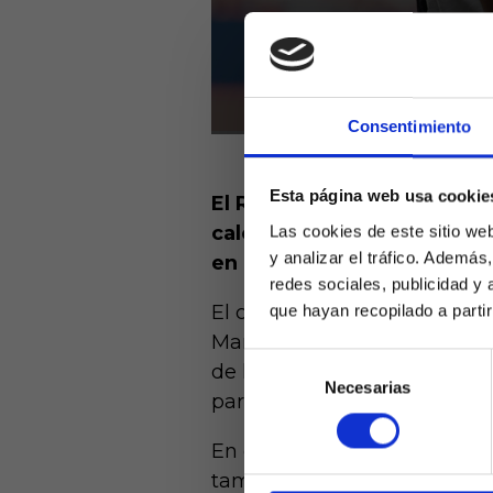
Consentimiento
Esta página web usa cookie
El Real Madrid no quiere p
calendario se aprieta para
Las cookies de este sitio we
y analizar el tráfico. Ademá
en la Champions League y r
redes sociales, publicidad y
El club de Chamartín tendrá 
que hayan recopilado a parti
Manchester City, pero antes 
Selección
de los equipos más en form
Necesarias
de
Laquiniel
partido destacado del boleto
consentimiento
mayores de e
de ed
En este periodo le tocará a l
también Anoeta para medirse a