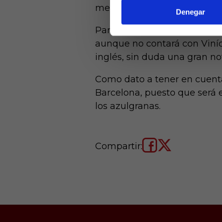
merengue del FC Barcelona, p
Denegar
Para este primer duelo, Anc
aunque no contará con Viníci
inglés, sin duda una gran no
Como dato a tener en cuenta
Barcelona, puesto que será el
los azulgranas.
Compartir: