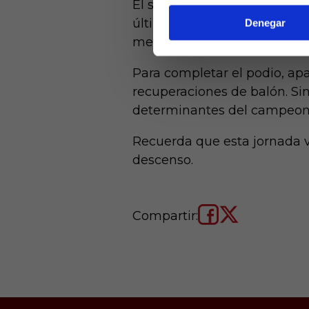
El segundo en este ranking 
últimas jornadas, pero que to
Denegar
menos que el lateral hispale
Para completar el podio, apa
recuperaciones de balón. Sin
determinantes del campeon
Recuerda que esta jornada 
descenso.
Compartir: