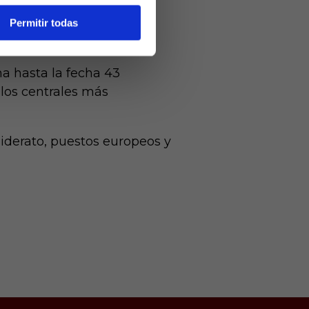
lando posiciones en las
ma 46 recuperaciones, 11
Permitir todas
ma hasta la fecha 43
 los centrales más
iderato, puestos europeos y