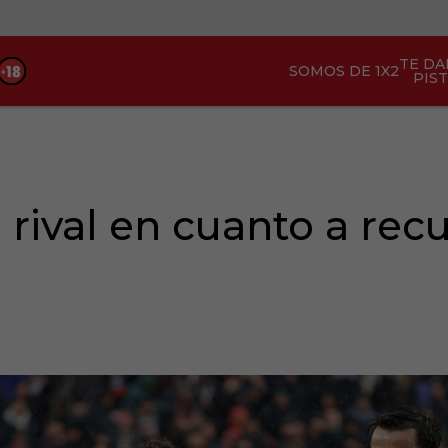
TE D
SOMOS DE 1X2
PIS
rival en cuanto a rec