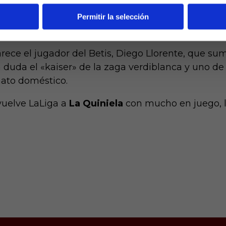
es Fede Valverde del Real Madrid, que ha ido esca
davía está muy lejos del sevillista. El charrúa fir
Permitir la selección
nse.
rece el jugador del Betis, Diego Llorente, que su
 duda el «kaiser» de la zaga verdiblanca y uno de
ato doméstico.
vuelve LaLiga a
La Quiniela
con mucho en juego, l