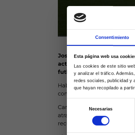
Consentimiento
José Ángel Carmona es el d
Esta página web usa cookie
actuaciones en el carril di
Las cookies de este sitio we
futbolista de 23 años está
y analizar el tráfico. Ademá
redes sociales, publicidad y
Hablando de las recuperaci
que hayan recopilado a parti
continúa liderando este ran
Selección
Carmona firma 57 recuperac
Necesarias
de
Laquiniel
atractivo para un defensa, 
consentimiento
mayores de e
de ed
recupera para los suyos y por