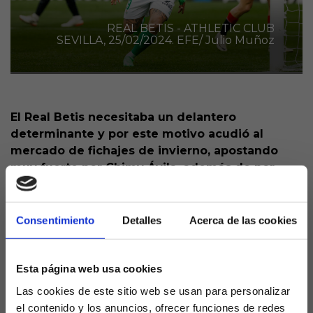
REAL BETIS - ATHLETIC CLUB
SEVILLA, 25/02/2024. EFE/ Julio Muñoz
El Real Betis necesitaba un delantero
determinante y por este motivo acudió al
mercado de fichajes de invierno, apostando
muy fuerte por Chimy Ávila, además de por
Bakambu.
Mientras el congoleño ni siquiera ha podido
Consentimiento
Detalles
Acerca de las cookies
demostrar su talento y estará una semana de baja,
el argentino sumó ante el Athletic su segunda
titularidad y lo que es mejor, abrió la lata para
Esta página web usa cookies
conseguir la victoria los de Pellegrini ante un rival
Las cookies de este sitio web se usan para personalizar
de altura, en uno de los partidos destacados del
el contenido y los anuncios, ofrecer funciones de redes
boleto de La Quiniela del fin de semana.