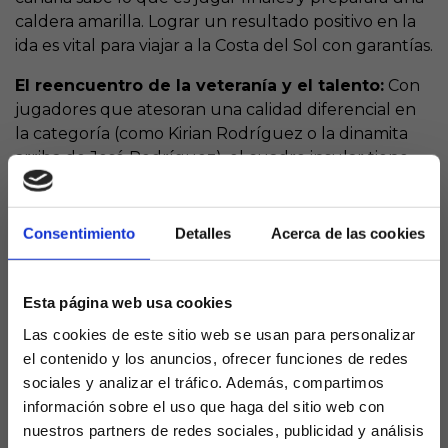
caldera amarilla. Lograr un resultado positivo en la
ida es vital para viajar a la Costa del Sol con garantías.
El reencuentro de la veteranía y el talento:
Con
jugadores que atesoran una calidad diferencial en
la categoría (como Kirian Rodríguez o la dinamita
arriba de Jesé Rodríguez), el cuadro insular tiene
esa pausa y ese desborde necesarios para
desarbolar defensas cerradas.
Consentimiento
Detalles
Acerca de las cookies
Ataque coral y sin complejos:
Las Palmas viene
demostrando una gran fluidez asociativa en el
tramo final de la temporada regular, siendo un
Esta página web usa cookies
equipo capaz de hacer daño tanto combinando por
Las cookies de este sitio web se usan para personalizar
dentro como explotando las bandas.
el contenido y los anuncios, ofrecer funciones de redes
sociales y analizar el tráfico. Además, compartimos
La solidez del cuarto puesto
información sobre el uso que haga del sitio web con
y el fortín de La Rosaleda
nuestros partners de redes sociales, publicidad y análisis