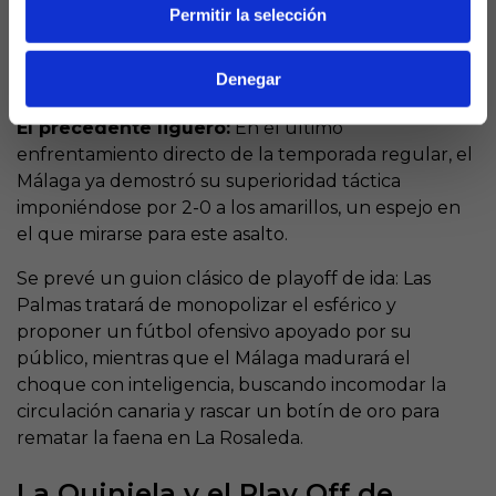
referencia ofensiva de plenas garantías arriba, el
Permitir la selección
conjunto malaguista sabe rentabilizar al máximo sus
ocasiones y posee una transición defensa-ataque
Denegar
letal.
El precedente liguero:
En el último
enfrentamiento directo de la temporada regular, el
Málaga ya demostró su superioridad táctica
imponiéndose por 2-0 a los amarillos, un espejo en
el que mirarse para este asalto.
Se prevé un guion clásico de playoff de ida: Las
Palmas tratará de monopolizar el esférico y
proponer un fútbol ofensivo apoyado por su
público, mientras que el Málaga madurará el
choque con inteligencia, buscando incomodar la
circulación canaria y rascar un botín de oro para
rematar la faena en La Rosaleda.
La Quiniela y el Play Off de