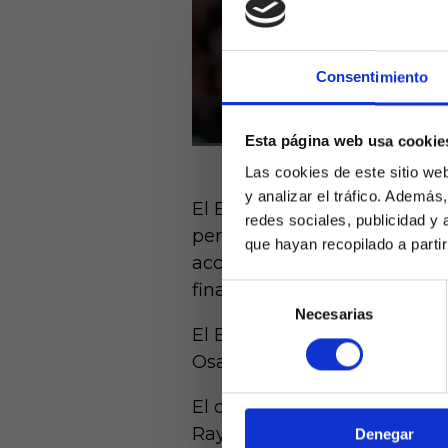
Consentimiento
Esta página web usa cookie
Las cookies de este sitio we
y analizar el tráfico. Ademá
El Betis venció al Athletic 
redes sociales, publicidad y
pero además de los rojiblanc
que hayan recopilado a parti
acceso a Europa. Girona, Osa
final de curso sumamente 
Selección
Necesarias
de
Laquiniel
El Betis tiene en estos mom
consentimiento
mayores de e
de ed
Osasuna y Sevilla que con 44
El calendario que resta oblig
Rayo en la próxima jornada d
Denegar