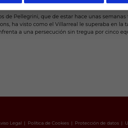
ima jornada con el Girona.
los de Pellegrini, que de estar hace unas semanas
ns, ha visto como el Villarreal le superaba en la 
nfrenta a una persecución sin tregua por cinco e
viso Legal
Política de Cookies
Protección de datos
U