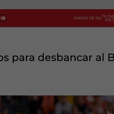
TE D
SOMOS DE 1X2
PIS
s para desbancar al B