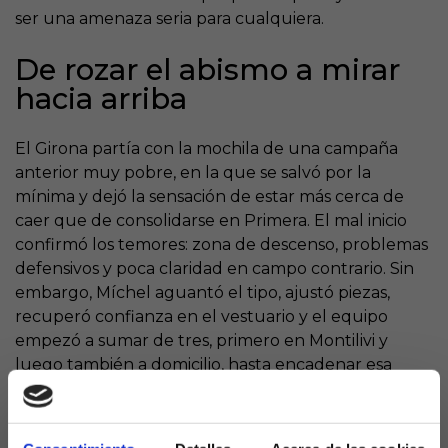
ser una amenaza seria para cualquiera.
De rozar el abismo a mirar
hacia arriba
El Girona partía con la mochila de una campaña
anterior muy pobre, en la que se salvó por la
mínima y dejó la sensación de estar más cerca de
caer que de consolidarse en Primera. El mal inicio
confirmó los temores: zona de descenso, problemas
defensivos y poca claridad en campo contrario. Sin
embargo, Míchel aguantó el tipo, ajustó piezas,
recuperó confianza en el vestuario y el equipo
empezó a sumar de tres, primero en Montilivi y
luego también a domicilio, hasta encadenar esa
racha de cuatro victorias en cinco jornadas que ha
disparado el casillero.