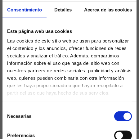
Consentimiento
Detalles
Acerca de las cookies
Los grandes duelos y derbis
El sorteo ha deparado enfrentamientos de máxima
Esta página web usa cookies
tensión a lo largo de las 38 jornadas:
Las cookies de este sitio web se usan para personalizar
el contenido y los anuncios, ofrecer funciones de redes
El Clásico:
El primer asalto tendrá lugar el
25 de
octubre (jornada 10)
en el Camp Nou. La vuelta
sociales y analizar el tráfico. Además, compartimos
será el
9 de mayo (jornada 35)
en el Santiago
información sobre el uso que haga del sitio web con
Bernabéu.
nuestros partners de redes sociales, publicidad y análisis
web, quienes pueden combinarla con otra información
Derbi Madrileño:
Atlético vs. Real Madrid el 20 de
septiembre; la vuelta será el 4 de abril.
que les haya proporcionado o que hayan recopilado a
partir del uso que haya hecho de sus servicios.
Derbi Sevillano:
Sevilla vs. Betis el 22 de
¿Eres mayor de edad?
noviembre; la vuelta será el 7 de febrero.
Selección
Derbi Vasco:
Athletic vs. Real Sociedad el 1 de
SÍ, SOY MAYOR DE 18 AÑOS
Necesarias
de
noviembre; la vuelta será el 2 de mayo.
consentimiento
Derbi Catalán:
Espanyol vs. Barcelona el 3 de
NO SOY MAYOR DE 18 AÑOS
enero; la vuelta será el 18 de abril.
Preferencias