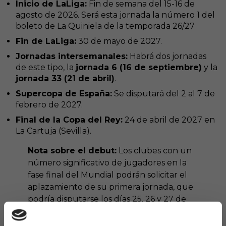
Inicio de LaLiga:
Fin de semana del 15-16 de
agosto de 2026. Será esta jornada la número 1 del
boleto de La Quiniela de la temporada 26/27
Fin de LaLiga:
30 de mayo de 2027.
Jornadas intersemanales:
Habrá dos jornadas
de este tipo, la
jornada 6 (16 de septiembre)
y la
jornada 33 (21 de abril)
.
Supercopa de España:
Se disputará del 2 al 7 de
febrero de 2027.
Final de la Copa del Rey:
24 de abril de 2027 en
La Cartuja (Sevilla).
Nota sobre el debut:
Los clubes con un
número significativo de jugadores en la
fase final del Mundial podrán solicitar el
aplazamiento de su primera jornada, que
podría disputarse los días 25, 26 y 27 de
agosto (o incluso el 18, 19 o 20 de agosto si
así lo acuerdan).