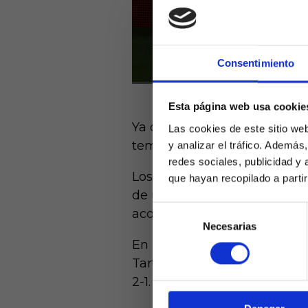
Consentimiento
Esta página web usa cookie
Ya conocemos el nombre de lo
Las cookies de este sitio we
temporada 2024/25: RCD Esp
y analizar el tráfico. Ademá
redes sociales, publicidad y
Los blanquiazules superaron 
que hayan recopilado a parti
de un Eibar que partía como 
Selección
acompaña a Leganés y Real Va
Necesarias
de
Laquiniel
consentimiento
En los partidos que se han 
mayores de e
de ed
Tartiere, con un resultado d
2-1. Igualdad máxima a prior