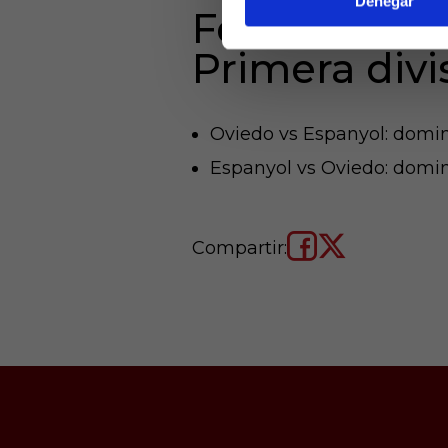
Denegar
Fechas de la
Primera divi
Oviedo vs Espanyol: doming
Espanyol vs Oviedo: doming
Compartir: