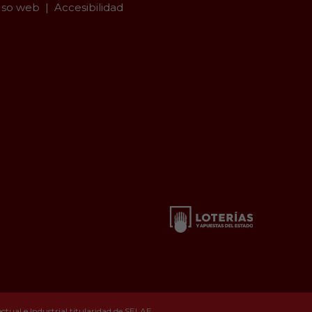
so web
Accesibilidad
tual e Industrial titularidad de SELAE.