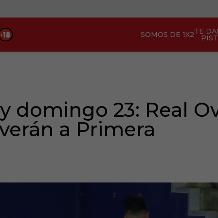
TE D
SOMOS DE 1X2
PIS
y domingo 23: Real O
verán a Primera