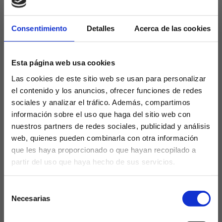
consecutivos, se alcanzan las 16 unidades, es decir,
dos más que el Espanyol, que es el que marca la
zona de peligro.
Consentimiento
Detalles
Acerca de las cookies
Y es que de no haber firmado sendos empates ante
Leganés, Osasuna y Athletic, este último muy
Esta página web usa cookies
meritorio, puesto que los de Valverde son equipo
Las cookies de este sitio web se usan para personalizar
Champions y uno de los conjuntos más en forma del
el contenido y los anuncios, ofrecer funciones de redes
campeonato, la situación podría ser dramática.
sociales y analizar el tráfico. Además, compartimos
El nuevo míster quiere dar el salto y sumar por fin
información sobre el uso que haga del sitio web con
tres puntos, que no se logran desde el pasado 1 de
nuestros partners de redes sociales, publicidad y análisis
noviembre, cuando se venció ante el Mallorca. Este
web, quienes pueden combinarla con otra información
próximo domingo oportunidad única.
que les haya proporcionado o que hayan recopilado a
partir del uso que haya hecho de sus servicios.
FINAL POR LA
¿Eres mayor de edad?
PERMANENCIA EN
Selección
SÍ, SOY MAYOR DE 18 AÑOS
MESTALLA
Necesarias
de
consentimiento
NO SOY MAYOR DE 18 AÑOS