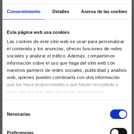
Racha negativa alarmante
Consentimiento
Detalles
Acerca de las cookies
El Alavés encadena tres derrotas seguidas y cuatro
Esta página web usa cookies
en los cinco últimos duelos, con solo un empate en
ese tramo. Tras un inicio prometedor (4 victorias en
Las cookies de este sitio web se usan para personalizar
las primeras 7 jornadas), la realidad es cruda: 46%
el contenido y los anuncios, ofrecer funciones de redes
derrotas totales y diferencial -3 que les deja a 4
sociales y analizar el tráfico. Además, compartimos
puntos del descenso. 30 amarillas y 1 roja reflejan
información sobre el uso que haga del sitio web con
intensidad pero cierto descontrol defensivo.
nuestros partners de redes sociales, publicidad y análisis
web, quienes pueden combinarla con otra información
Del sueño europeo a la zona
que les haya proporcionado o que hayan recopilado a
baja
partir del uso que haya hecho de sus servicios.
¿Eres mayor de edad?
Inicio ilusionante
: Arranque fuerte con victorias
Selección
SÍ, SOY MAYOR DE 18 AÑOS
clave, rozando puestos europeos en las primeras
Necesarias
de
fechas.
consentimiento
NO SOY MAYOR DE 18 AÑOS
Caída abrupta
: Desde J8, solo 3 puntos en 7
Preferencias