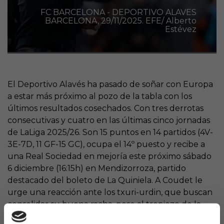
FC BARCELONA - DEPORTIVO ALAVES
BARCELONA, 29/11/2025. EFE/ Alberto
Estévez
El Deportivo Alavés ha pasado de soñar con Europa
a estar más próximo al pozo de la tabla con los
últimos resultados cosechados. Con tres derrotas
consecutivas y cuatro en las últimas cinco jornadas
de LaLiga 2025/26. Son 15 puntos en 14 partidos (4V-
3E-7D, 11 GF-15 GC), ocupa el 14º puesto y recibe a
una Real Sociedad en mejoría este próximo sábado
6 diciembre (16:15h) en Mendizorroza, partido
destacado del boleto de La Quiniela. A Coudet le
urge una reacción ante los txuri-urdin, que buscan
consolidar su buena racha, pese al tropiezo de la
última jornada frente a un imparable Villarreal.