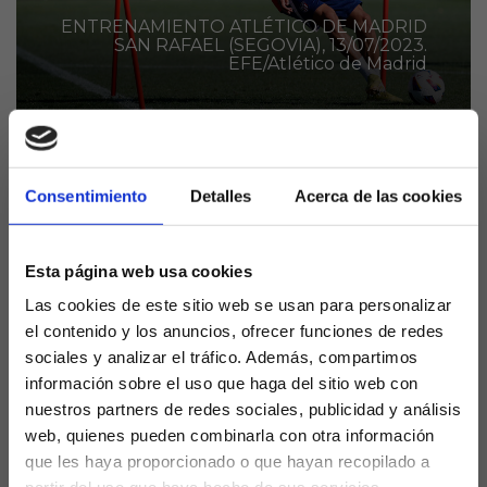
ENTRENAMIENTO ATLÉTICO DE MADRID
SAN RAFAEL (SEGOVIA), 13/07/2023.
EFE/Atlético de Madrid
Después de una temporada en Segunda con el
Consentimiento
Detalles
Acerca de las cookies
Real Zaragoza, el hijo del entrenador del
Atlético de Madrid, Diego Pablo Simeone,
Giuliano Simeone se estrenará en LaLiga EA
Esta página web usa cookies
Sports de la mano del Alavés.
Las cookies de este sitio web se usan para personalizar
Ambos clubes han cerrado un trato para que el
el contenido y los anuncios, ofrecer funciones de redes
joven futbolista juegue a préstamo la próxima
sociales y analizar el tráfico. Además, compartimos
temporada con la escuadra albiazul, aunque antes
información sobre el uso que haga del sitio web con
renovó su contrato con la entidad colchonera hasta
nuestros partners de redes sociales, publicidad y análisis
2028.
web, quienes pueden combinarla con otra información
que les haya proporcionado o que hayan recopilado a
El delantero fue clave en el club maño la pasada