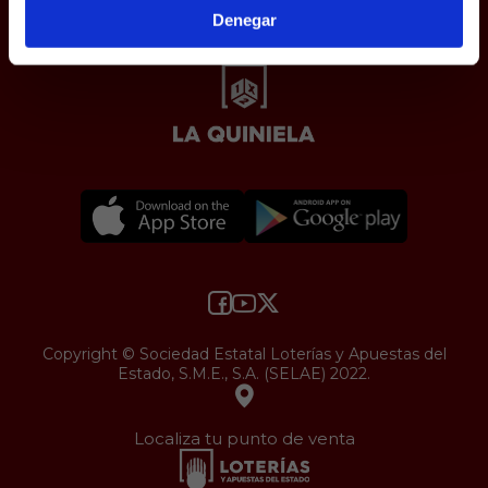
Accesibilidad
Denegar
Copyright © Sociedad Estatal Loterías y Apuestas del
Estado, S.M.E., S.A. (SELAE) 2022.
Localiza tu punto de venta