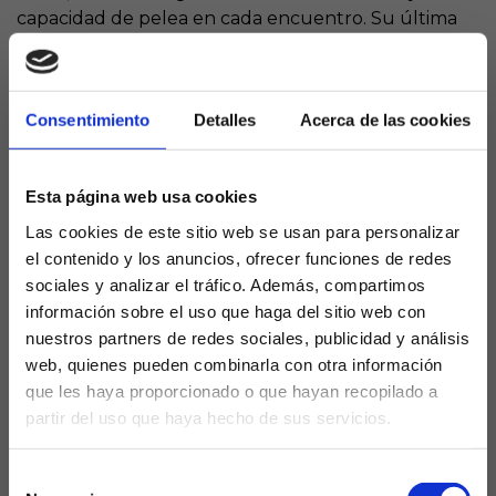
capacidad de pelea en cada encuentro. Su última
victoria ante el Espanyol fue una demostración clara
de esa fuerza, logrando un triunfo clave que ha
reforzado la moral y la confianza del grupo.
Consentimiento
Detalles
Acerca de las cookies
La progresión del equipo es evidente, y Coudet ha
sabido construir un grupo con intensidad, orden y
capacidad ofensiva, que se ha convertido en uno de
Esta página web usa cookies
los conjuntos más en forma de LaLiga EA Sports en
Las cookies de este sitio web se usan para personalizar
este arranque de curso.
el contenido y los anuncios, ofrecer funciones de redes
sociales y analizar el tráfico. Además, compartimos
Próximo reto en Montilivi: el
información sobre el uso que haga del sitio web con
Girona como prueba de
nuestros partners de redes sociales, publicidad y análisis
fuego
web, quienes pueden combinarla con otra información
que les haya proporcionado o que hayan recopilado a
partir del uso que haya hecho de sus servicios.
Este fin de semana, el Alavés visitará
Montilivi
para
¿Eres mayor de edad?
medirse al Girona, el colista, en un encuentro clave
para seguir sumando y mantener el pulso al grupo
Selección