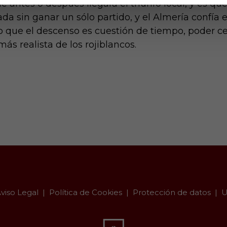
e antes o después llegará el triunfo local, y es q
a sin ganar un sólo partido, y el Almería confía 
to que el descenso es cuestión de tiempo, poder ce
más realista de los rojiblancos.
viso Legal
Política de Cookies
Protección de datos
U