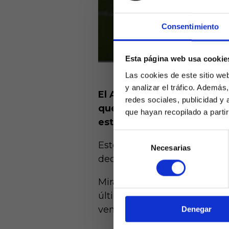
Consentimiento
Esta página web usa cookie
Las cookies de este sitio we
y analizar el tráfico. Ademá
El Almería es el único equ
redes sociales, publicidad y
que se les resiste la victo
que hayan recopilado a parti
estrenarse el casillero de t
Selección
Este lunes les visita el Sev
Necesarias
de
Laquiniel
decidirá el pleno al quince d
consentimiento
mayores de e
de ed
Mirando siempre a las estad
última victoria del Almería 
vencer por 2-1, rompiendo un
Denegar