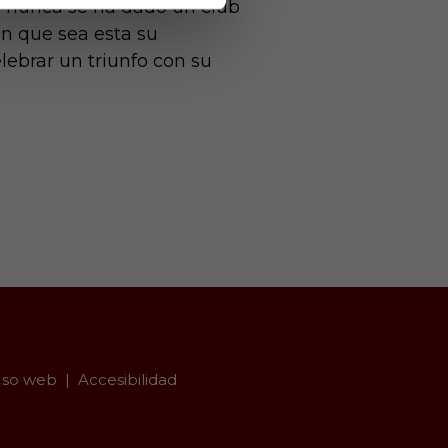
ue nunca se ha dado un club
en que sea esta su
lebrar un triunfo con su
so web
Accesibilidad