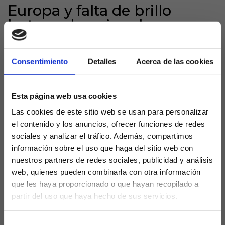
Europa y falta de brillo
lastran al equipo de
Valverde
Consentimiento
Detalles
Acerca de las cookies
El equipo dirigido por
Ernesto Valverde
acusa el
desgaste que supone el doble compromiso
europeo, que parece haber impactado en su
Esta página web usa cookies
rendimiento doméstico. La falta de frescura y
Las cookies de este sitio web se usan para personalizar
contundencia es evidente, y su referente
el contenido y los anuncios, ofrecer funciones de redes
ofensivo,
Nico Williams
, atraviesa un bache de
sociales y analizar el tráfico. Además, compartimos
juego lejos de su mejor versión, lo que complica
información sobre el uso que haga del sitio web con
todavía más la capacidad del Athletic para
nuestros partners de redes sociales, publicidad y análisis
desequilibrar partidos.
web, quienes pueden combinarla con otra información
Próximo desafío: victoria
que les haya proporcionado o que hayan recopilado a
partir del uso que haya hecho de sus servicios.
obligada ante el Real Oviedo
¿Eres mayor de edad?
en San Mamés
Selección