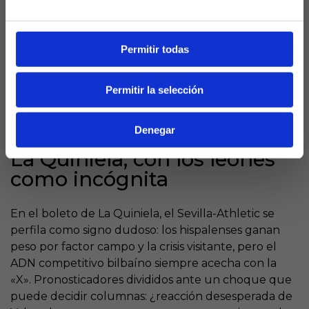
Pizjuán, feudo sevillista donde un nuevo tropiezo
podría hacer tambalear los cimientos del proyecto
Valverde. El Sevilla, irregular pero peligroso en casa,
Permitir todas
representa una trampa mortal para unos leones sin
colmillo: tres puntos vitales para reaccionar o
Permitir la selección
confirmar que la temporada se ha torcido de forma
irreversible. Para la afición, más que un partido es
un ultimátum.​
Denegar
La Quiniela, con los leones
como incógnita
En el boleto de La Quiniela, el Sevilla-Athletic se
perfila como signo dudoso: los hispalenses ganan
peso por factor campo y la crisis visitante, pero el
ADN competitivo bilbaíno siempre acecha con la
«X». Pronosticadores divididos ante un choque que
puede decidir columnas: ¿reacción desesperada de