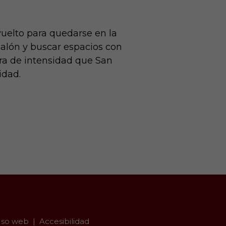
 vuelto para quedarse en la
 balón y buscar espacios con
xtra de intensidad que San
idad.
so web
Accesibilidad