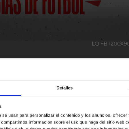
LQ FB 1200X
volantazo espectacular y ya no mira hacia abajo. 
gro para colocarse a tiro de la séptima plaza, que 
Detalles
s
¿Eres mayor de edad?
aja al sueño europeo
b se usan para personalizar el contenido y los anuncios, ofrecer
s, compartimos información sobre el uso que haga del sitio web 
SÍ, SOY MAYOR DE 18 AÑOS