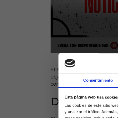
El Athletic Club ha dado un 
dejado atrás la zona de peli
Consentimiento
con colarse en el top 6.
Esta página web usa cookie
De la zona b
Las cookies de este sitio we
y analizar el tráfico. Ademá