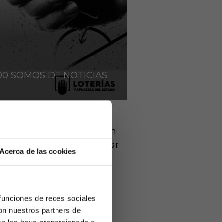
900 SOMOS DE NOTICIAS
Paso a paso, los leones han
da acceso a Europa, y soñar
Acerca de las cookies
 funciones de redes sociales
con nuestros partners de