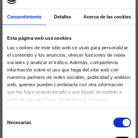
Revisando las estadísticas, el peor parado en estos
momentos en caso de un hipotético empate, sería
el Athletic. Los leones solamente le tienen ganado
Consentimiento
Detalles
Acerca de las cookies
el golaverage al Rayo Vallecano, pero lo pierden
ante Betis, Sevilla y Girona. Aún resta un
Esta página web usa cookies
enfrentamiento contra Osasuna que dictaminará si
lo ganan o si por el contrario suman un cuarto rival
Las cookies de este sitio web se usan para personalizar
directo que podría apearles de Europa en caso de
el contenido y los anuncios, ofrecer funciones de redes
terminar con los mismos puntos.
sociales y analizar el tráfico. Además, compartimos
información sobre el uso que haga del sitio web con
El Athletic es actualmente octavo con 47 puntos,
nuestros partners de redes sociales, publicidad y análisis
mismos que el Girona, que actualmente le arrebata
web, quienes pueden combinarla con otra información
la última plaza que da acceso a Europa,
que les haya proporcionado o que hayan recopilado a
concretamente a la Conference League.
partir del uso que haya hecho de sus servicios.
¿Eres mayor de edad?
El calendario que les resta a cada uno de los
competidores por Europa es sin duda una prueba
Selección
SÍ, SOY MAYOR DE 18 AÑOS
de fuego, con varios enfrentamientos directos:
Necesarias
de
consentimiento
Athletic: Celta y Elche en casa y visitando a
NO SOY MAYOR DE 18 AÑOS