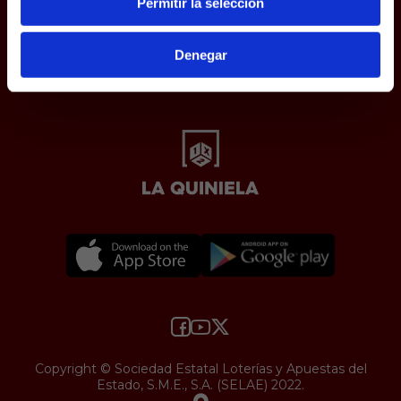
Permitir la selección
Aviso Legal
Política de Cookies
Protección de datos
Denegar
Uso web
Accesibilidad
Copyright © Sociedad Estatal Loterías y Apuestas del
Estado, S.M.E., S.A. (SELAE) 2022.