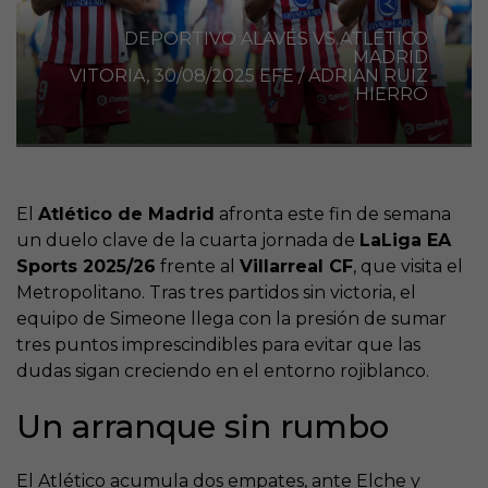
DEPORTIVO ALAVÉS VS ATLÉTICO
MADRID
VITORIA, 30/08/2025 EFE / ADRIAN RUIZ
HIERRO
El
Atlético de Madrid
afronta este fin de semana
un duelo clave de la cuarta jornada de
LaLiga EA
Sports 2025/26
frente al
Villarreal CF
, que visita el
Metropolitano. Tras tres partidos sin victoria, el
equipo de Simeone llega con la presión de sumar
tres puntos imprescindibles para evitar que las
dudas sigan creciendo en el entorno rojiblanco.
Un arranque sin rumbo
El Atlético acumula dos empates, ante Elche y