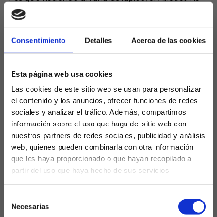
cedido puntos en más de la mitad de sus partidos.
Pese a que se mantiene invicto, junto con el Real
Madrid, dichos empates le hacen estar ahora mismo
Consentimiento
Detalles
Acerca de las cookies
a
7 puntos del líder, el Barcelona,
y eso que los
azulgranas si que suman una derrota, ante Osasuna
hace dos jornadas. Además,
el Real Madrid
Esta página web usa cookies
también se aleja hasta los 4 puntos.
Las cookies de este sitio web se usan para personalizar
PARÓN DE SELECCIONES
el contenido y los anuncios, ofrecer funciones de redes
sociales y analizar el tráfico. Además, compartimos
PARA RESETEAR
información sobre el uso que haga del sitio web con
nuestros partners de redes sociales, publicidad y análisis
Este parón de selecciones le llega en buen
web, quienes pueden combinarla con otra información
momento al Atlético para resetear y reflexionar
que les haya proporcionado o que hayan recopilado a
sobre lo que está sucediendo, y es que la última
partir del uso que haya hecho de sus servicios.
semana ha sido realmente nefasta. No se pudo
¿Eres mayor de edad?
superar al Real Madrid en un partido en el que
Selección
gracias a Correa se rescató un punto para muchos
SÍ, SOY MAYOR DE 18 AÑOS
Necesarias
de
no merecido, para después caer goleado en