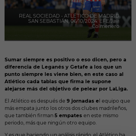
REAL SOCIEDAD - ATLÉTICO DE MADRID
SAN SEBASTIÁN, 06/10/2024. EFE/Javi
Colmenero
Sumar siempre es positivo o eso dicen, pero a
diferencia de Leganés y Getafe a los que un
punto siempre les viene bien, en este caso al
Atlético cada tablas que firma le supone
alejarse más del objetivo de pelear por LaLiga.
El Atlético es después de
9 jornadas e
l equipo que
más empata junto los otros dos clubes madrileños,
que también firman
5 empates
en este mismo
periodo, más que ningún otro equipo.
Y es que haciendo un análisis rápido, el Atlético ha