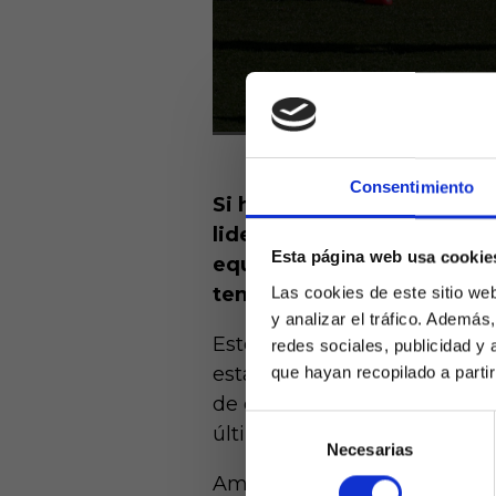
Consentimiento
Si hay un partido destacad
liderato en juego, es el qu
Esta página web usa cookie
equipos madrileños que asp
temporada.
Las cookies de este sitio we
y analizar el tráfico. Ademá
Este duelo decidirá el pleno
redes sociales, publicidad y
estadísticas para saber a 
que hayan recopilado a parti
de dinámica de los del Cholo 
Selección
últimas visitas en LaLiga al 
Necesarias
de
Laquiniel
consentimiento
mayores de e
Ambos partidos se decidieron