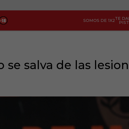
TE D
SOMOS DE 1X2
PIS
o se salva de las lesio