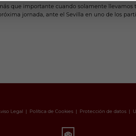
 más que importante cuando solamente llevamos t
xima jornada, ante el Sevilla en uno de los parti
viso Legal
Política de Cookies
Protección de datos
U