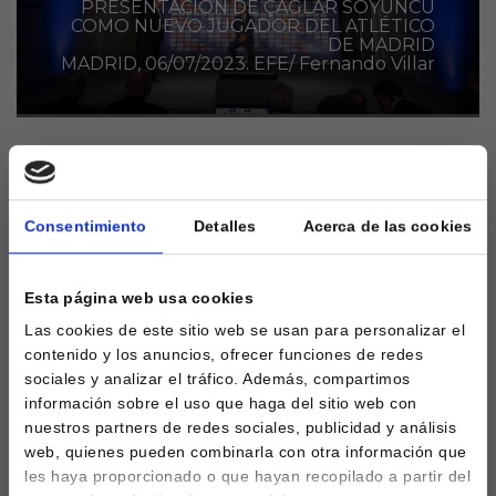
PRESENTACIÓN DE ÇAGLAR SÖYÜNCÜ
COMO NUEVO JUGADOR DEL ATLÉTICO
DE MADRID
MADRID, 06/07/2023. EFE/ Fernando Villar
El Atlético de Madrid continúa remodelando su
actual plantilla y es que tras cerrar fichajes para
Consentimiento
Detalles
Acerca de las cookies
ambos laterales ahora le toca al centro de la zaga
con Caglar Söyüncü.
Esta página web usa cookies
El futbolista turco aterriza en el Metropolitano a
Las cookies de este sitio web se usan para personalizar el
coste cero después de finalizar su contrato con el
contenido y los anuncios, ofrecer funciones de redes
Leicester. Aunque esta operación está atada desde
sociales y analizar el tráfico. Además, compartimos
el pasado enero, cuando se cerró el trato entre las
información sobre el uso que haga del sitio web con
partes al estar el futbolista en sus últimos seis meses
nuestros partners de redes sociales, publicidad y análisis
de vinculación con el equipo de la Premier League,
web, quienes pueden combinarla con otra información que
no fue hasta ayer cuando se hizo oficial.
les haya proporcionado o que hayan recopilado a partir del