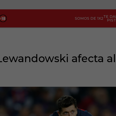
TE D
SOMOS DE 1X2
PIS
 Lewandowski afecta a