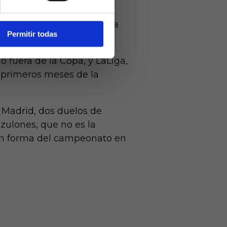
ido determinante para
más de los dos meses de la
Permitir todas
 fuera de la Copa, y LaLiga,
 primeros meses de la
e Madrid, dos duelos de
zulones, que no es la
 en forma del campeonato en