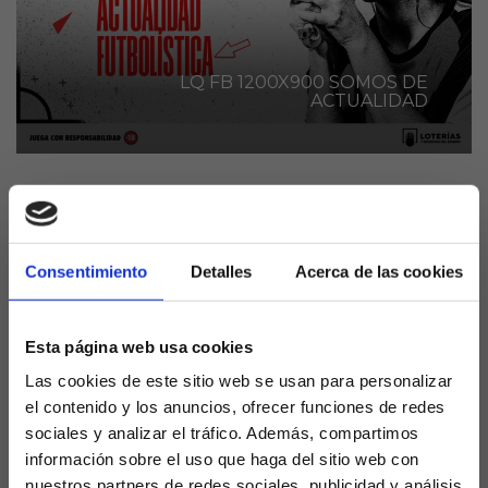
LQ FB 1200X900 SOMOS DE
ACTUALIDAD
El FC Barcelona logró una importante victoria con
remontada incluida sobre la bocina ante Las Palmas,
Consentimiento
Detalles
Acerca de las cookies
pero perdió a uno de sus mejores futbolistas por
lesión: Joao Cancelo.
El portugués, que aterrizó el pasado verano en el
Esta página web usa cookies
plantel de Xavi procedente del City, se convirtió
Las cookies de este sitio web se usan para personalizar
desde su llegada en un fijo para el técnico
el contenido y los anuncios, ofrecer funciones de redes
azulgrana, que ahora deberá recomponer su once
sociales y analizar el tráfico. Además, compartimos
sin contar con el polivalente futbolista.
información sobre el uso que haga del sitio web con
nuestros partners de redes sociales, publicidad y análisis