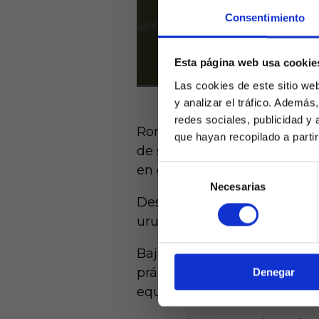
Consentimiento
Esta página web usa cookie
Las cookies de este sitio we
y analizar el tráfico. Ademá
redes sociales, publicidad y
Ronald Araujo cayó lesionad
que hayan recopilado a parti
de someterle a las respectiv
en el tendón isquiotibial de
Selección
Necesarias
de
Laquiniel
Después de valorar diferente
consentimiento
mayores de e
de ed
uruguayo estará cuatro meses
Baja significativa para el nu
prácticamente para medio cur
Denegar
equipo y con la lesión del c