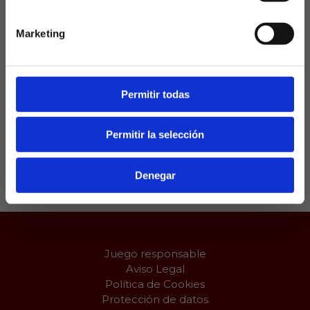
Como dato a tener en cuenta, el Betis únicamente
ha vencido fuera de casa este curso en una ocasión.
Marketing
Pero lo cierto es que revisando las estadísticas de
enfrentamientos más recientes, el equipo
verdiblanco ha vencido en 3 de sus últimas 4 visitas
al feudo valencianista, sin ir más lejos el pasado
Permitir todas
curso venció por 1-2.
Permitir la selección
Compartir:
Denegar
Juego responsable
Aviso Legal
Política de Cookies
Protección de datos