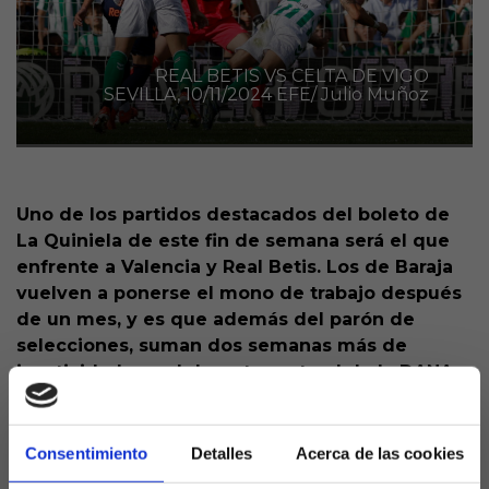
REAL BETIS VS CELTA DE VIGO
SEVILLA, 10/11/2024 EFE/ Julio Muñoz
Uno de los partidos destacados del boleto de
La Quiniela de este fin de semana será el que
enfrente a Valencia y Real Betis. Los de Baraja
vuelven a ponerse el mono de trabajo después
de un mes, y es que además del parón de
selecciones, suman dos semanas más de
inactividad por el desastre natural de la DANA
que azotó la Comunidad Valenciana.
Esto quiere decir que ahora el equipo de la capital
Consentimiento
Detalles
Acerca de las cookies
del Turia deberá ponerse el mono de trabajo