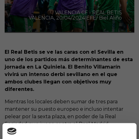
VALENCIA CF - REAL BETIS
VALENCIA, 20/04/2024 EFE/ Biel Aliño
El Real Betis se ve las caras con el Sevilla en
uno de los partidos más determinantes de esta
jornada en La Quiniela. El Benito Villamarín
vivirá un intenso derbi sevillano en el que
ambos clubes llegan con objetivos muy
diferentes.
Mientras los locales deben sumar de tres para
mantener su puesto europeo e incluso intentar
pelear por la sexta plaza, en poder de la Real
Sociedad que juega contra el Real Madrid,
oportunidad única, el equipo de Quique Sánchez
Flores suma tres victorias consecutivas e intentar